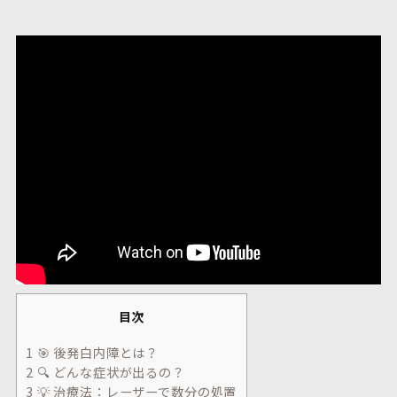
目次
1
🎯 後発白内障とは？
2
🔍 どんな症状が出るの？
3
💡 治療法：レーザーで数分の処置