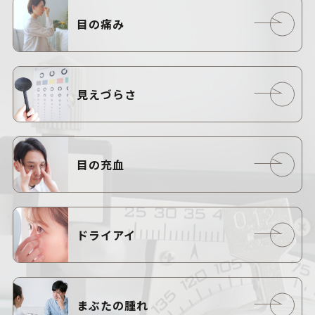
目の痛み
見えづらさ
目の充血
ドライアイ
まぶたの腫れ