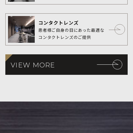
います。2000年頃に岐阜県多治見
市で行われた大規模な疫学研究の
結果では、緑内障の有病率は40歳
コンタクトレンズ
以上の男女で約5 %でした。つま
患者様ご自身の目にあった最適な
り、40歳以上の成人では20人に1
コンタクトレンズのご提供
人が緑内障であり、身近な疾患で
あることがわかります。
VIEW MORE