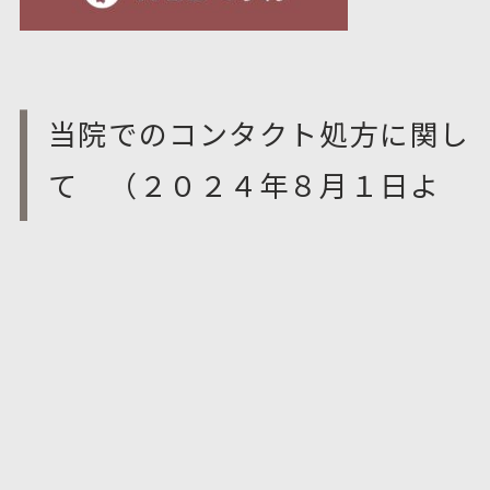
当院でのコンタクト処方に関し
て （２０２４年８月１日よ
り）
適切な処方とレンズケア、しっかりとした定期検査が行われて
いれば、コンタクトレンズは非常に安全かつ便利なものです。
しかし残念ながら、不適切なコンタクトレンズ使用に伴うトラ
ブルは当院においても多発しています。
当院では、適切な検査・診察を行い、初めての方には当院の経