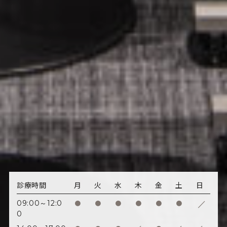
診療時間
月
火
水
木
金
土
日
/
09:00～12:0
●
●
●
●
●
●
0