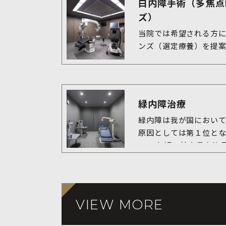
白内障手術（多焦点
ズ）
当院では希望される方
緑内障治療
緑内障は我が国におい
原因としては第１位とな
2000年頃に岐阜県多治
大規模な疫学研究の結
の有病率は40歳以上の男
した。つまり、40歳以上
人に1人が緑内障であり
VIEW MORE
であることがわかります