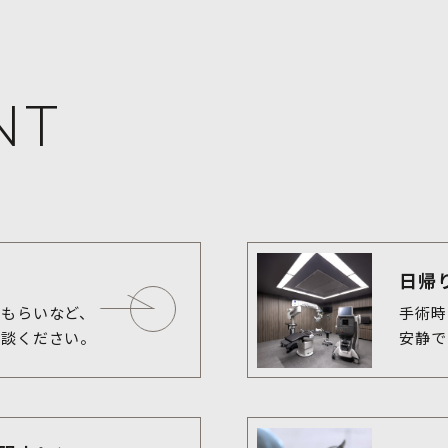
NT
日帰
もらいなど、

手術時
相談ください。
安静で