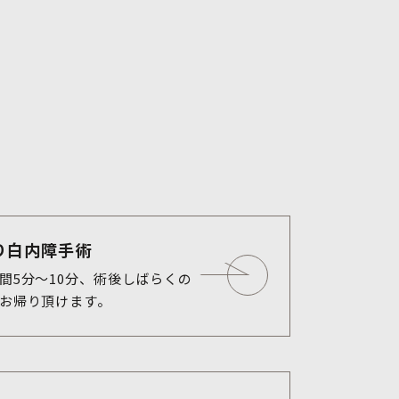
り白内障手術
間5分〜10分、術後しばらくの
お帰り頂けます。