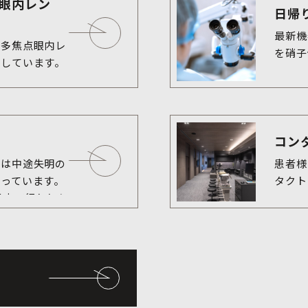
眼内レン
日帰
最新機
に多焦点眼内レ
を硝子
コン
ては中途失明の
患者様
っています。
タクト
見市で行われた
果では、緑内障
女で約5 %で
の成人では20
、身近な疾患
。