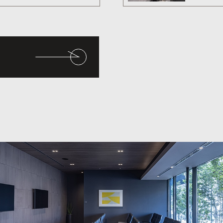
果では、緑内障
女で約5 %で
の成人では20
、身近な疾患
。