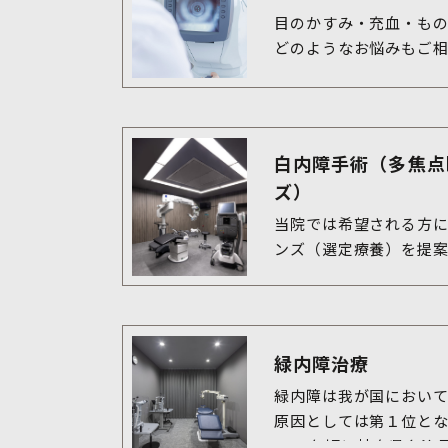
目のかすみ・充血・もの
どのようなお悩みもご
白内障手術（多焦点
ズ）
当院では希望される方
緑内障治療
緑内障は我が国におい
原因としては第１位とな
2000年頃に岐阜県多治