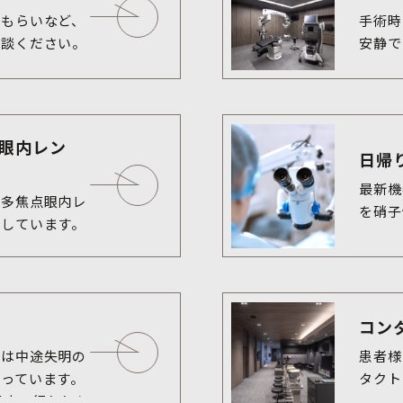
もらいなど、

手術時
相談ください。
安静で
眼内レン
日帰
最新機
に多焦点眼内レ
を硝子
コン
ては中途失明の
患者様
っています。
タクト
見市で行われた