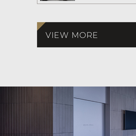
大規模な疫学研究の結
の有病率は40歳以上の男
した。つまり、40歳以上
人に1人が緑内障であり
VIEW MORE
であることがわかります