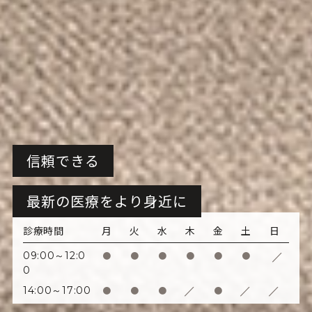
信頼できる
最新の医療を
より身近に
診療時間
月
火
水
木
金
土
日
/
09:00～12:0
●
●
●
●
●
●
0
/
/
/
14:00～17:00
●
●
●
●