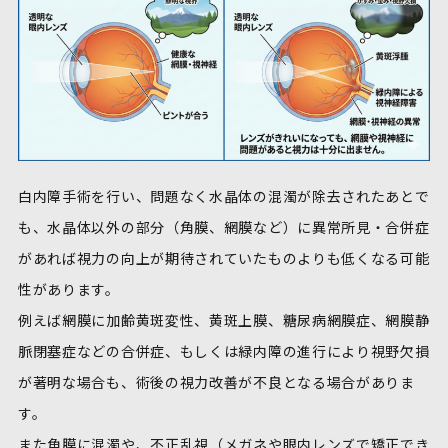
白内障手術を行い、問題なく水晶体の混濁が除去されたあとで
も、水晶体以外の部分（角膜、網膜など）に異常所見・合併症
があれば視力の向上が期待されていたものよりも低くなる可能
性があります。
例えば網膜に加齢黄斑変性、黄斑上膜、糖尿病網膜症、網膜静
脈閉塞症などの合併症、もしくは緑内障の進行により視野欠損
が著明な場合も、術後の視力改善が不良となる場合がありま
す。
また角膜に混濁や、不正乱視（メガネや眼内レンズで矯正でき