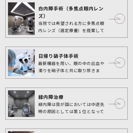
白内障手術（多焦点眼内レン
ズ）
当院では希望される方に多焦点眼
内レンズ（選定療養）を提案して
日帰り硝子体手術
最新機器を用い、眼の中の出血や
濁りを硝子体と共に取り除きま
す。
緑内障治療
緑内障は我が国においては中途失
明の原因としては第１位となって
います。2000年頃に岐阜県多治見
市で行われた大規模な疫学研究の
結果では、緑内障の有病率は40歳