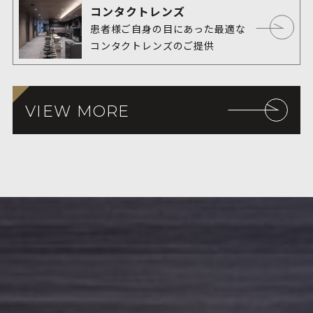
コンタクトレンズ
以上の男女で約5 %でした。つま
患者様ご自身の目にあった最適な
り、40歳以上の成人では20人に1
コンタクトレンズのご提供
人が緑内障であり、身近な疾患で
あることがわかります。
VIEW MORE