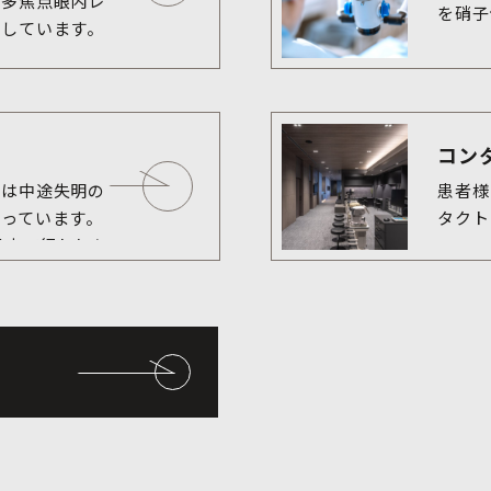
に多焦点眼内レ
を硝子
コン
ては中途失明の
患者様
っています。
タクト
見市で行われた
果では、緑内障
女で約5 %で
の成人では20
、身近な疾患
。