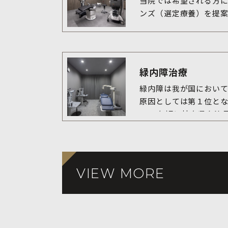
当院では希望される方
緑内障治療
緑内障は我が国におい
原因としては第１位とな
2000年頃に岐阜県多治
大規模な疫学研究の結
の有病率は40歳以上の男
した。つまり、40歳以上
人に1人が緑内障であり
VIEW MORE
であることがわかります