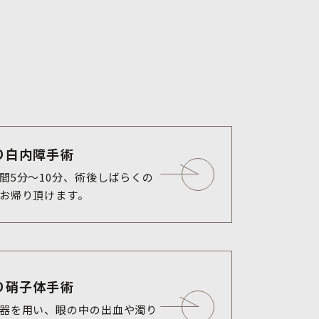
り白内障手術
間5分〜10分、術後しばらくの
お帰り頂けます。
り硝子体手術
器を用い、眼の中の出血や濁り