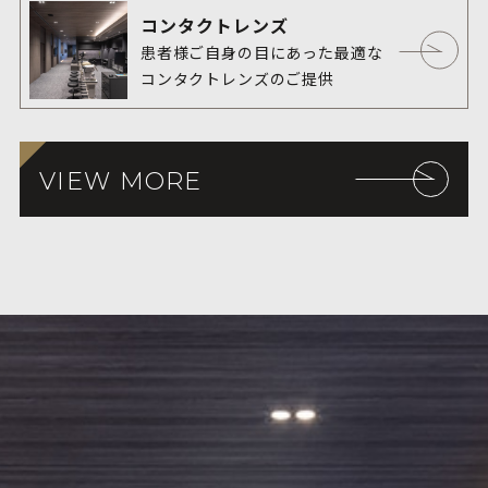
結果では、緑内障の有病率は40歳
コンタクトレンズ
以上の男女で約5 %でした。つま
患者様ご自身の目にあった最適な
り、40歳以上の成人では20人に1
コンタクトレンズのご提供
人が緑内障であり、身近な疾患で
あることがわかります。
VIEW MORE