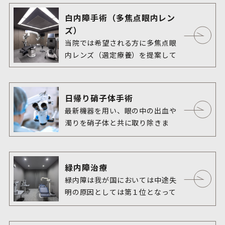
白内障手術（多焦点眼内レン
ズ）
当院では希望される方に多焦点眼
内レンズ（選定療養）を提案して
日帰り硝子体手術
最新機器を用い、眼の中の出血や
濁りを硝子体と共に取り除きま
す。
緑内障治療
緑内障は我が国においては中途失
明の原因としては第１位となって
います。2000年頃に岐阜県多治見
市で行われた大規模な疫学研究の