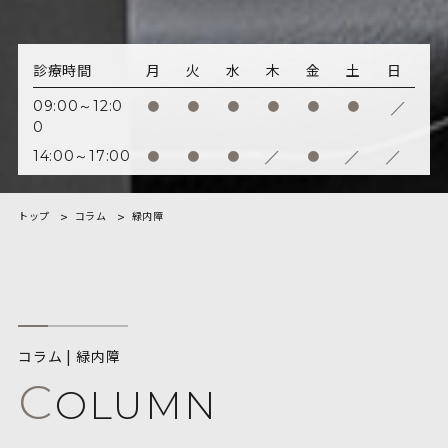
診療時間
月
火
水
木
金
土
日
/
09:00～12:0
●
●
●
●
●
●
0
/
/
/
14:00～17:00
●
●
●
●
トップ
コラム
緑内障
コラム | 緑内障
C
OLUMN