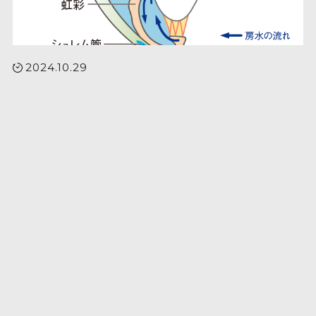
2024.10.29
狭隅角・浅前房について
カテゴリー
一般眼科
白内障
網膜硝子体
緑内障
近視進行抑制
年別